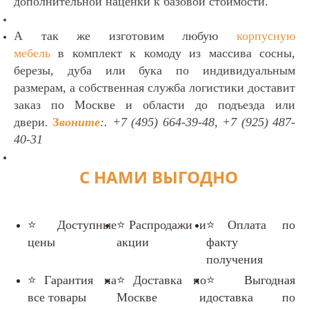
дополнительной наценки к базовой стоимости.
А так же изготовим любую
корпусную
мебель
в комплект к комоду
из
массива сосны,
березы, дуба или бука по индивидуальным
размерам, а собственная служба логистики доставит
заказ по Москве и области до подъезда или
двери.
З
воните
:. +7
(495) 664-39-48, +7 (925) 487-
40-31
С НАМИ ВЫГОДНО
⭐Доступные
⭐Распродажи и
⭐Оплата по
цены
акции
факту
получения
⭐Гарантия на
⭐Доставка по
⭐Выгодная
все товары
Москве и
доставка по