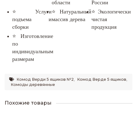
области
России
⭐Услуги
⭐Натуральный
⭐Экологически
подъема и
массив дерева
чистая
сборки
продукция
⭐Изготовление
по
индивидуальным
размерам
Комод Верди 5 ящиков №2
,
Комод Верде 5 ящиков
,
Комоды деревянные
Похожие товары
Тумба ТВ Верди №2